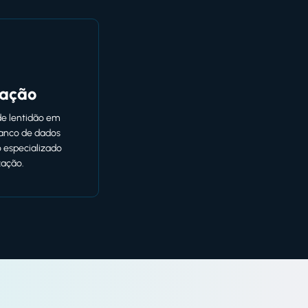
zação
de lentidão em
banco de dados
 especializado
zação.