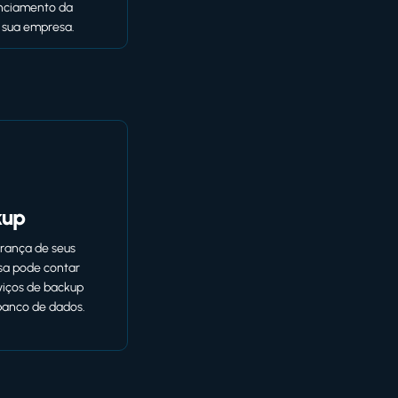
nciamento da
e sua empresa.
kup
urança de seus
sa pode contar
viços de backup
banco de dados.