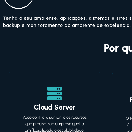
CLOUD
SERVER
Tenha o seu ambiente, aplicações, sistemas e sites 
backup e monitoramento do ambiente de excelência.
Soluções de cloud server para atender as
Por q
demandas de sua empresa.
SAIBA MAIS
Cloud Server
Você contrata somente os recursos
O f
que precisa: sua empresa ganha
é 
em flexibilidade e escalabilidade.
im