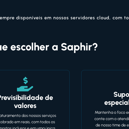
sempre disponíveis em nossos servidores cloud, com to
ue escolher a Saphir?
Supo
Previsibilidade de
especia
valores
Mantenha o foco e
aturamento dos nossos serviços
conte com o atendi
cobrado em reais, com todos os
de nosso time de e
postos inclusos e em uma única