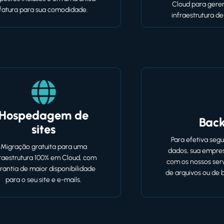
Cloud para gere
fatura para sua comodidade.
infraestrutura d
Hospedagem de
Bac
sites
Para efetiva seg
Migração gratuita para uma
dados, sua empre
fraestrutura 100% em Cloud, com
com os nossos ser
rantia de maior disponibilidade
de arquivos ou de 
para o seu site e e-mails.