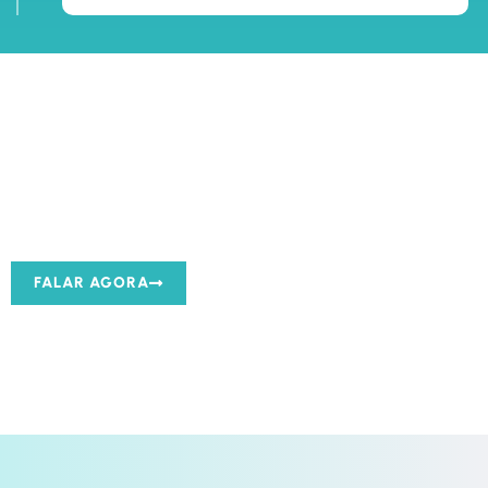
Entre em contato agora mesmo e fale com
um de NOSSOS ESPECIALISTAS
FALAR AGORA