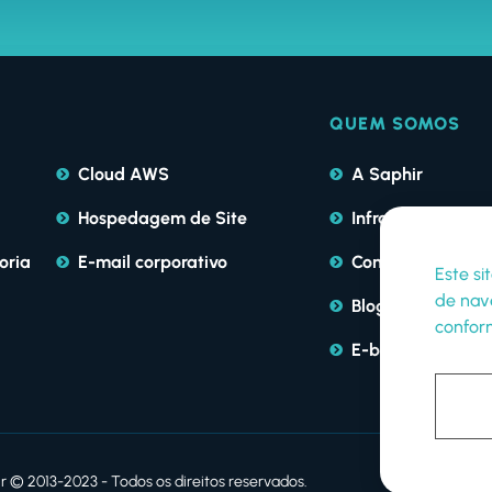
QUEM SOMOS
Cloud AWS
A Saphir
Hospedagem de Site
Infraestutura
oria
E-mail corporativo
Contratos e Políti
Este si
de nave
Blog
confor
E-books
r © 2013-2023 - Todos os direitos reservados.