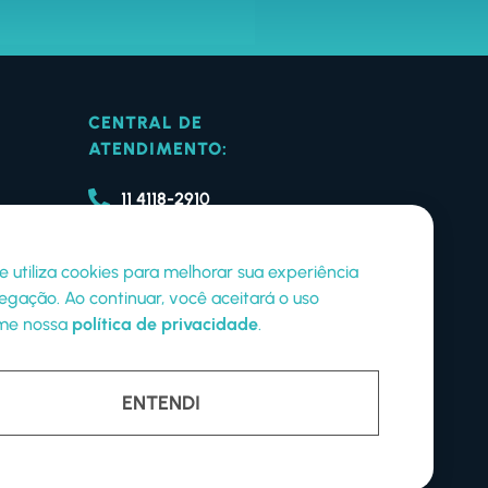
CENTRAL DE
ATENDIMENTO:
11 4118-2910
49 3025-1900
cas
te utiliza cookies para melhorar sua experiência
gação. Ao continuar, você aceitará o uso
me nossa
política de privacidade
.
ENTENDI