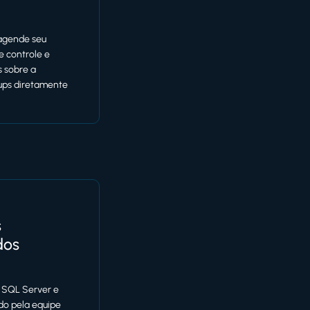
 agende seu
e controle e
s sobre a
ups diretamente
s
dos
 SQL Server e
ado pela equipe