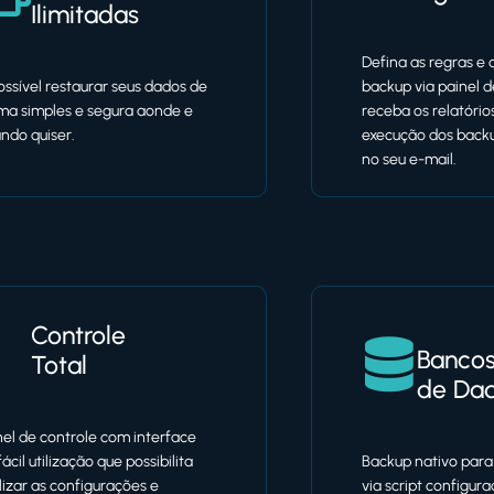
Ilimitadas
Defina as regras e
ossível restaurar seus dados de
backup via painel d
ma simples e segura aonde e
receba os relatório
ndo quiser.
execução dos back
no seu e-mail.
Controle
Banco
Total
de Da
nel de controle com interface
fácil utilização que possibilita
Backup nativo para
lizar as configurações e
via script configur