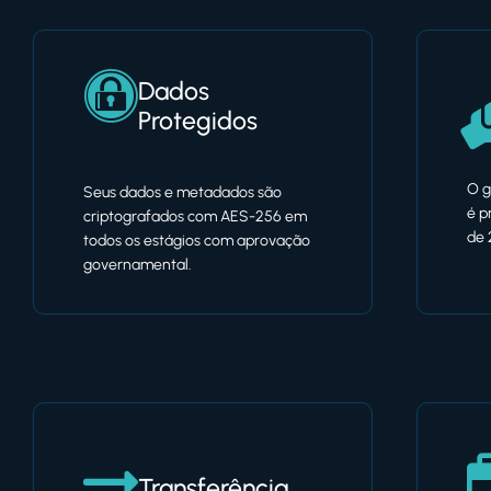
Dados
Protegidos
O g
Seus dados e metadados são
é p
criptografados com AES-256 em
de 
todos os estágios com aprovação
governamental.
Transferência