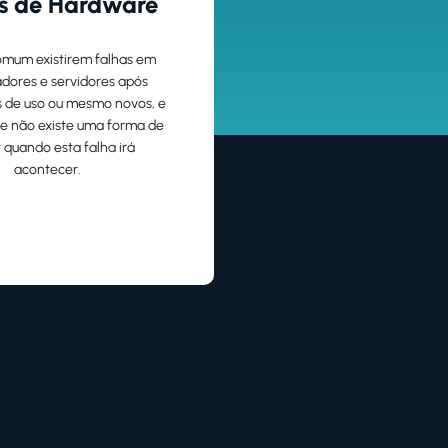
s de Hardware
omum existirem falhas em
dores e servidores após
s de uso ou mesmo novos, e
te não existe uma forma de
 quando esta falha irá
acontecer.