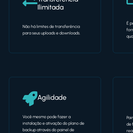
Ilimitada
É p
Não há limites de transferência
for
para seus uploads e downloads.
qua
Agilidade
Você mesmo pode fazer a
Pai
instalação e ativação do plano de
de 
backup através do painel de
rea