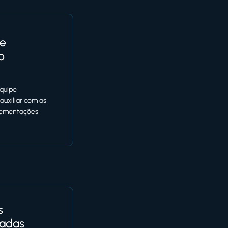
te
o
quipe
auxiliar com as
plementações
s
adas