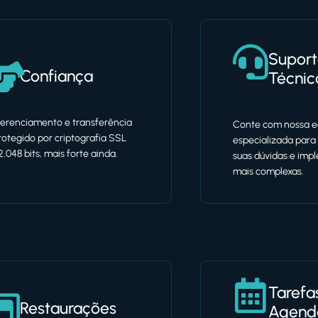
Supor
Confiança
Técnic
erenciamento e transferência
Conte com nossa e
rotegido por criptografia SSL
especializada para 
2.048 bits, mais forte ainda.
suas dúvidas e im
mais complexas.
Tarefa
Restaurações
Agend