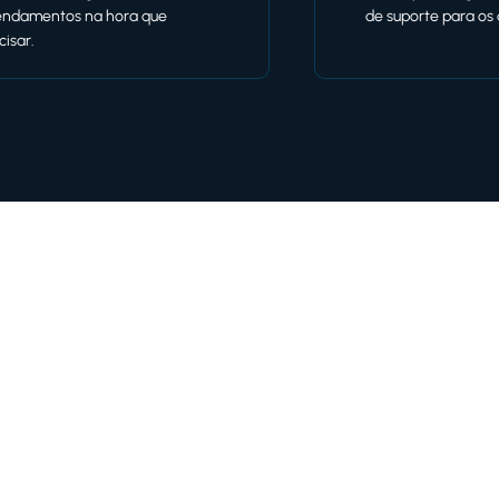
ndamentos na hora que
de suporte para os
cisar.