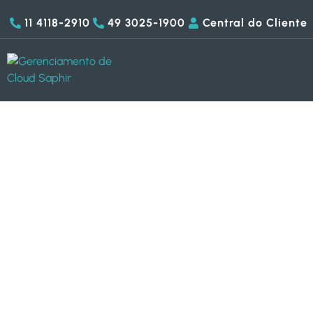
11 4118-2910
49 3025-1900
Central do Cliente
Cloud Backup
Solução de backup em nuvem completa para
de seus dados mais valiosos.