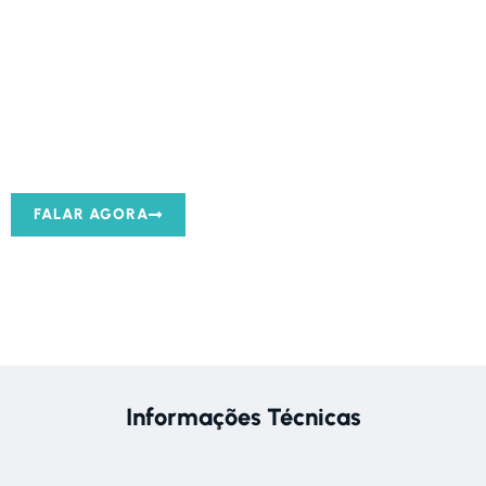
Entre em contato agora mesmo e fale com
um de NOSSOS ESPECIALISTAS
FALAR AGORA
Informações Técnicas